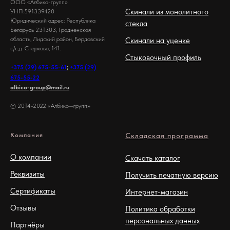
ООО «Албико-групп»
Скинали из монолитного
УНП:591339420
Юридический адрес: Республика
стекла
Беларусь 231303, Гродненская
область, Лидский район, Бердовский
Скинали на уценке
с/с,д. Стерково, 141.
Стыковочный профиль
+375 (29) 675-55-61
;
+375 (29)
675-55-22
albico-group@mail.ru
© 2014-2022 «Албико—групп»
Компания
Складская программа
О компании
Скачать каталог
Реквизиты
Получить печатную версию
Сертификаты
Интернет-магазин
Отзывы
Политика обработки
персональных данны
х
Партнёры