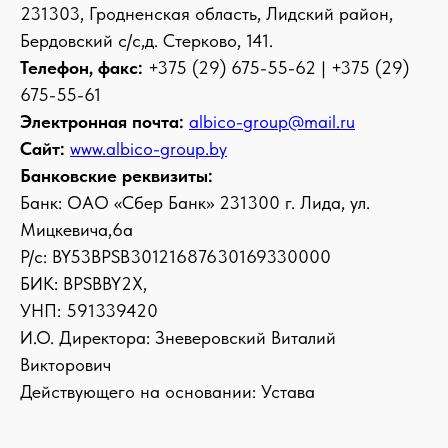
231303, Гродненская область, Лидский район,
Бердовский с/с,д. Стерково, 141.
Телефон, факс:
+375 (29) 675-55-62 | +375 (29)
675-55-61
Электронная почта:
albico-group@mail.ru
Сайт:
www.albico-group.by
Банковские реквизиты:
Банк: ОАО «Сбер Банк» 231300 г. Лида, ул.
Мицкевича,6а
Р/с: BY53BPSB30121687630169330000
БИК: BPSBBY2X,
УНП: 591339420
И.О. Директора: Зневеровский Виталий
Викторович
Действующего на основании: Устава